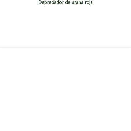
Home
Acerca de
Enemigos Naturales
Plagas
Contacto
(317) 382 1040
contacto@oba.mx
C. López Rayón 21, Centro, 48900 Autlán de